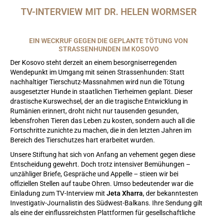
TV-INTERVIEW MIT DR. HELEN WORMSER
EIN WECKRUF GEGEN DIE GEPLANTE TÖTUNG VON
STRASSENHUNDEN IM KOSOVO
Der Kosovo steht derzeit an einem besorgniserregenden
Wendepunkt im Umgang mit seinen Strassenhunden: Statt
nachhaltiger Tierschutz-Massnahmen wird nun die Tötung
ausgesetzter Hunde in staatlichen Tierheimen geplant. Dieser
drastische Kurswechsel, der an die tragische Entwicklung in
Rumänien erinnert, droht nicht nur tausenden gesunden,
lebensfrohen Tieren das Leben zu kosten, sondern auch all die
Fortschritte zunichte zu machen, die in den letzten Jahren im
Bereich des Tierschutzes hart erarbeitet wurden.
Unsere Stiftung
hat sich von Anfang an vehement gegen diese
Entscheidung gewehrt. Doch trotz intensiver Bemühungen –
unzähliger Briefe, Gespräche und Appelle – stieen wir bei
offiziellen Stellen auf taube Ohren. Umso bedeutender war die
Einladung zum TV-Interview mit
Jeta Xharra
, der bekanntesten
Investigativ-Journalistin des Südwest-Balkans. Ihre Sendung gilt
als eine der einflussreichsten Plattformen für gesellschaftliche