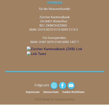
SPENDEN
für die Strassenhunde!
Zürcher Kantonalbank
CH-8401 Winterthur
BIC: ZKBKCHZZ80A
IBAN: CH13 0070 0110 0055 2113 2
Für Eurospenden:
IBAN: CH87 0070 0130 0085 1457 7
Folge uns
Impressum
Datenschutz
Cookie-Richtlinien
2025 Made by FreelanceFlow