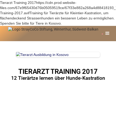
Tierarzt Training 2017https://cdn.prod.website-
files.com/67e9f65430d76b05059519ce/67f33e882a268a4d88418193_T
Training-2017.avifTraining für Tierärzte für Kleintier-Kastration, um
flächendeckend Strassenhunden ein besseren Leben zu ermöglichen.
Spenden Sie bitte für Tiere in Kosovo.
TIERARZT TRAINING 2017
12 Tierärtze lernen über Hunde-Kastration