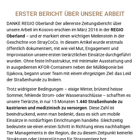
ERSTER BERICHT ÜBER UNSERE ARBEIT
DANKE REGIO Oberland! Der allererste Zeitungsbericht über
unsere Arbeit im Kosovo erschien im März 2016 in der
REGIO
Oberland
– und er markiert einen wichtigen Meilenstein in der
Geschichte von StrayCoCo. In diesem Artikel wurde erstmals
öffentlich dokumentiert, mit wie viel Mut, Engagement und
Improvisation unsere ersten tierärztlichen Einsätze durchgeführt
wurden. Ohne feste Infrastruktur, mit minimaler Ausstattung und
in ausgedienten KFOR-Containern neben der Mülldeponie bei
Gjakova, begann unser Team mit einem ehrgeizigen Ziel: das Leid
der Straßenhunde zu lindern.
Trotz widrigster Bedingungen – eisige Winter, brütend heisse
Sommer, fehlende Strom- oder Wasseranschlüsse – schafften es
unsere Tierärzte, in nur 15 Monaten
1.440 Straßenhunde zu
kastrieren und medizinisch zu versorgen
. Diese Zahl ist
beeindruckend, wenn man bedenkt, dass es sich um mobile
Einsätze in notdürftigen Einrichtungen handelte. Gleichzeitig
bedeutete sie einen ersten Schritt in Richtung eines nachhaltigen
Tier Managements in der Region, die zu diesem Zeitpunkt keinerlei
Strukturen oder Unterstützung für Strassentiere bot.