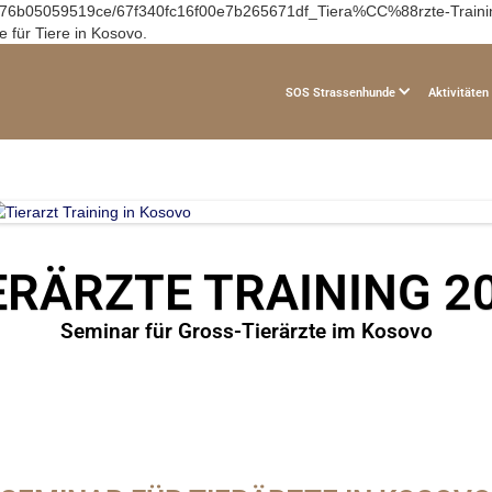
30d76b05059519ce/67f340fc16f00e7b265671df_Tiera%CC%88rzte-Training-
 für Tiere in Kosovo.
SOS Strassenhunde
Aktivitäten
ERÄRZTE TRAINING 2
Seminar für Gross-Tierärzte im Kosovo