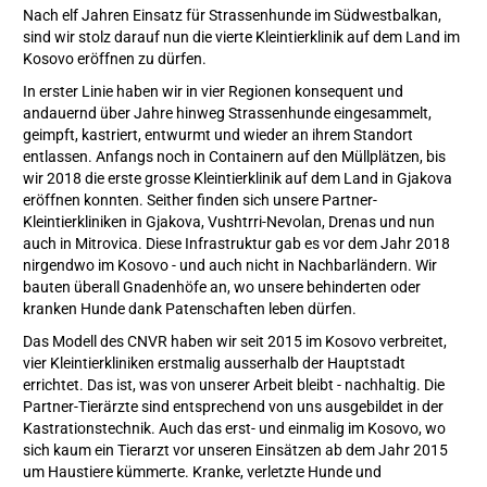
Nach elf Jahren Einsatz für Strassenhunde im Südwestbalkan,
sind wir stolz darauf nun die vierte Kleintierklinik auf dem Land im
Kosovo eröffnen zu dürfen.
In erster Linie haben wir in vier Regionen konsequent und
andauernd über Jahre hinweg Strassenhunde eingesammelt,
geimpft, kastriert, entwurmt und wieder an ihrem Standort
entlassen. Anfangs noch in Containern auf den Müllplätzen, bis
wir 2018 die erste grosse Kleintierklinik auf dem Land in Gjakova
eröffnen konnten. Seither finden sich unsere Partner-
Kleintierkliniken in Gjakova, Vushtrri-Nevolan, Drenas und nun
auch in Mitrovica. Diese Infrastruktur gab es vor dem Jahr 2018
nirgendwo im Kosovo - und auch nicht in Nachbarländern. Wir
bauten überall Gnadenhöfe an, wo unsere behinderten oder
kranken Hunde dank Patenschaften leben dürfen.
Das Modell des CNVR haben wir seit 2015 im Kosovo verbreitet,
vier Kleintierkliniken erstmalig ausserhalb der Hauptstadt
errichtet. Das ist, was von unserer Arbeit bleibt - nachhaltig. Die
Partner-Tierärzte sind entsprechend von uns ausgebildet in der
Kastrationstechnik. Auch das erst- und einmalig im Kosovo, wo
sich kaum ein Tierarzt vor unseren Einsätzen ab dem Jahr 2015
um Haustiere kümmerte. Kranke, verletzte Hunde und