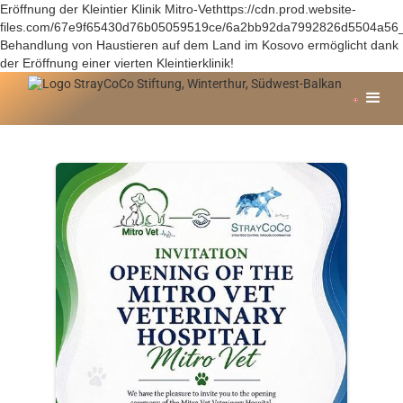
Eröffnung der Kleintier Klinik Mitro-Vethttps://cdn.prod.website-
files.com/67e9f65430d76b05059519ce/6a2bb92da7992826d5504a56
Behandlung von Haustieren auf dem Land im Kosovo ermöglicht dank
der Eröffnung einer vierten Kleintierklinik!