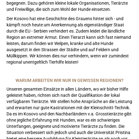
begegnen. Dazu gehören kleine lokale Organisationen, Tierärzte
und Freiwillige, die sich zum Wohl der Hunde einsetzen.
Der Kosovo hat eine Geschichte des Grauens hinter sich - und
kämpft noch heute um Anerkennung als eigenständiger Staat
durch die EU - Serbien verhindert es. Zudem leidet die ländliche
Region an extremer Armut. Einen Tierarzt kann sich fast niemand
leisten, darum finden wir Welpen, kranke und alte Hunde
ausgesetzt in den Strassen der Städte und auf Feldern und
Müllkippen. Wir können dies nur verhindern, wenn wir zumindest
regional unentgeltlich Tierhilfe leisten!
WARUM ARBEITEN WIR NUR IN GEWISSEN REGIONEN?
Unseren gesamten Einsätze in allen Ländern, wo wir bisher Hilfe
geleistet haben, richten sich nach der Qualifikation der lokal
verfügbaren Tierärzte. Wir stellen hohe Ansprüche an die Leistung
und erwarten nur gute Kastrationen mit der Kleinschnitt-Technik.
Da es im Kosovo und den Nachbarländern v.a. Grosstierärzte gibt
ohne jegliche Erfahrung mit Hunden, war es ein schwieriges
Unterfangen, geeignete und motivierte Tierärzte zu finden. Die
Situation verbessert sich jedoch und auch die Universität Pristina
bietet eine bessere Ausbildung für Kleintierärzte an als noch vor