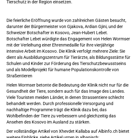
Tierschutz in der Region einsetzen.​
Die feierliche Eröffnung wurde von zahlreichen Gästen besucht,
darunter der Bürgermeister von Gjakova, Ardian Gjini, und der
Schweizer Botschafter in Kosovo, Jean-Hubert Lebet.
Botschafter Lebet würdigte das Engagement von Helen Wormser
mit der Verleihung einer Ehrenmedaille für ihre vierjährige
intensive Arbeit im Kosovo. Die Klinik verfolgt mehrere Ziele: Sie
dient als Ausbildungszentrum für Tierärzte, als Bildungsstätte für
Schulen und Kinder zur Förderung des Tierschutzbewusstseins
und als Modellprojekt für humane Populationskontrolle von
Straßentieren
Helen Wormser betonte die Bedeutung der Klinik nicht nur für die
Gesundheit der Tiere, sondern auch für das Image des Landes.
Viele Touristen meiden Länder, in denen Strassentiere schlecht
behandelt werden. Durch professionelle Versorgung und
nachhaltige Programme trägt die Klinik dazu bei, das
Wohlbefinden der Tiere zu verbessern und gleichzeitig das
Ansehen des Kosovo im Ausland zu stärken.​
Der vollständige Artikel von Xhevdet Kallaba auf Albinfo.ch bietet
weitere Einblicke, siehe Artikel unten in albanisch: