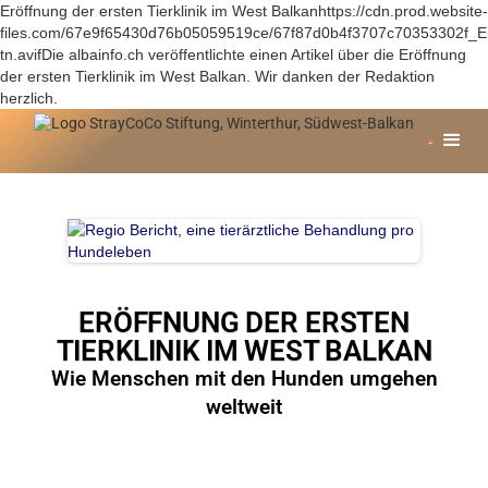
Eröffnung der ersten Tierklinik im West Balkanhttps://cdn.prod.website-
files.com/67e9f65430d76b05059519ce/67f87d0b4f3707c70353302f_
tn.avifDie albainfo.ch veröffentlichte einen Artikel über die Eröffnung
der ersten Tierklinik im West Balkan. Wir danken der Redaktion
herzlich.
ERÖFFNUNG DER ERSTEN
TIERKLINIK IM WEST BALKAN
Wie Menschen mit den Hunden umgehen
weltweit