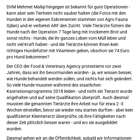
DVM Mehmet Maliqi hingegen ist bekannt für gute Operationen -
kann aber sein Tierheim nicht sauber halten (die Fotos mit den
Hunden in den eigenen Exkrementen stammen von Agro Fauna
Gjilan) und er verbietet ARF den Zutritt. Viele Tierärzte füttern die
Hunde nach der Operation 7 Tage lang mit trockenem Brot und
sonst nichts - Hunde, die ihr ganzes Leben vom Müll leben und
nicht viel Kraft haben - und die Tierärzte können ihnen kein
richtiges Hundefutter mit Vitaminen geben, obschon sie 74 Euro
pro Hund bekommen?
Der CEO der Food & Veterinary Agency protestierte vor zwei
Jahren, dass wir ihn bevormunden würden - ja, wir wissen besser,
wie Hunde behandelt werden sollen, und nichts hat sich geändert.
So viele Hunde mussten während des staatlichen
Kastrationsprogramms 2018 leiden - und nicht ein Tierarzt wurde
angehalten und auf seine Qualifikation überprüft. Auch diesmal
mussten die genannten Tierärzte ihre Arbeit nur für etwa 2 -3
Wochen einstellen, bevor sie wieder neu starten durften - aber kein
qualifizierter Kleintierarzt überprüfte, ob ihre Fähigkeiten nach
dieser Zeit plötzlich besser waren - und wo sie ausgebildet
wurden.
Diesmal gehen wir an die Öffentlichkeit, sobald wir Informationen