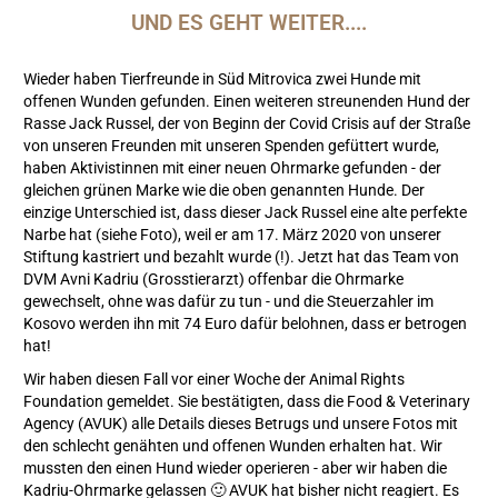
UND ES GEHT WEITER....
Wieder haben Tierfreunde in Süd Mitrovica zwei Hunde mit
offenen Wunden gefunden. Einen weiteren streunenden Hund der
Rasse Jack Russel, der von Beginn der Covid Crisis auf der Straße
von unseren Freunden mit unseren Spenden gefüttert wurde,
haben Aktivistinnen mit einer neuen Ohrmarke gefunden - der
gleichen grünen Marke wie die oben genannten Hunde. Der
einzige Unterschied ist, dass dieser Jack Russel eine alte perfekte
Narbe hat (siehe Foto), weil er am 17. März 2020 von unserer
Stiftung kastriert und bezahlt wurde (!). Jetzt hat das Team von
DVM Avni Kadriu (Grosstierarzt) offenbar die Ohrmarke
gewechselt, ohne was dafür zu tun - und die Steuerzahler im
Kosovo werden ihn mit 74 Euro dafür belohnen, dass er betrogen
hat!
Wir haben diesen Fall vor einer Woche der Animal Rights
Foundation gemeldet. Sie bestätigten, dass die Food & Veterinary
Agency (AVUK) alle Details dieses Betrugs und unsere Fotos mit
den schlecht genähten und offenen Wunden erhalten hat. Wir
mussten den einen Hund wieder operieren - aber wir haben die
Kadriu-Ohrmarke gelassen 🙂 AVUK hat bisher nicht reagiert. Es