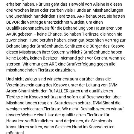
erhalten haben. Für uns geht das Tierwohl vor! Alleine in diesen
drei Wochen litten oder starben viele Hunde an Misshandlungen
und unethisch handelnden Tierärzten. ARF behauptet, sie hätten
BEVOR die Verträge unterzeichnet wurden, um einen
Qualifikationsnachweis für die Behandlung von Haustieren von
AVUK gebeten – keine Chance. So haben Tierärzte, die noch nie
zuvor einen Hund berührt haben, einen gut bezahlten Vertrag zur
Behandlung der Straßenhunde. Schätzen die Bürger des Kosovo
diesen Missbrauch ihrer Steuern wirklich? Straßenhunde haben
keine Lobby, keinen Besitzer - niemand geht vor Gericht, wenn sie
sterben. Wir ermutigen ARF, eine Strafverfolgung gegen alle
misshandelnden Tierärzte einzuleiten.
Und nicht zuletzt sind wir sehr erstaunt darüber, dass die
Veterinärvereinigung des Kosovo unter der Leitung von DVM
Arben Sinani nicht den Ruf ALLER guten und qualifizierten
Tierärzte im Kosovo schützt und sofort auf Beschwerden über
Misshandlungen reagiert! Stattdessen schützt DVM Sinani die
wenigen schlechten Tierärzte. Wir nicht! Deshalb werden wir auf
unserer Website eine Liste der qualifizierten Tierärzte für
Haustiere veröffentlichen - und derjenigen, die Sie niemals
konsultieren sollten, wenn Sie einen Hund im Kosovo retten
möchten!