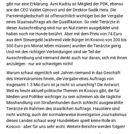
gibt nur eine Erklärung. Avni Kadriu ist Mitglied der PDK, ebenso
wie der CEO Valdet Gjinovci und der Direktor Sadik Heta. Die
Parteimitgliedschaft ist offensichtlich wichtiger bei der Vergabe
eines Staatsauftrags als die Qualifikation. So viele Tierärzte in
dieser Ausschreibung sind nur an Nutztieren ausgebildet und
haben noch nie Hunde berührt. Aber mit dem Preis von 74 Euro
aus dem Steuergeld (während viele Bürger im Kosovo von 200 bis
300 Euro pro Monat leben müssen) wurden die Tierärzte gierig.
Und mit den richtigen Verbindungen sind sie Teil der
Ausschreibung und niemand denkt auch nur daran, sich mit ihnen
anzulegen - nur wir schweigen nicht!
Warum schaut eigentlich seit Jahren niemand in das Geschäft
des Veterinäramtes hinein, die Vergabe eines Auftrags von
insgesamt 1.3 Mio Euro ist ja nicht so unwichtig? Die Antwort:
Weil es heute aktuell politische Themen im Kosovo gibt, die für
Medien und Politiker wichtiger zu sein scheinen als die tägliche
Misshandlung von Straßenhunden durch schlecht ausgewählte
Tierärzte im Rahmen des staatlichen Auftrags. Haustiere sind
nicht wichtig, auch der normalerweise investigative Journalismus
dieses Landes schaut weg! Hundeleben spielt keine Rolle im
Kosovo - aber für uns sehr wohl. Weitere Berichte werden folgen!