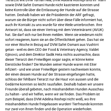
Tierärzte wie DVM Turhan Nila, DVM Adelina Rexhepi und ihr Team
sowie DVM Safet Osmani Hunde nicht kastrieren konnten und
keine Kontrolle über die Entlassung der Hunde auf die Strasse
hatten. Deshalb haben wir die Präsidentin der ARF gefragt,
warum sie die Bürger nicht sofort über diese Fälle informiert hat,
auch ihr Kontakt zu uns wurde für eine Weile unterbrochen. Ihre
Antwort ist, dass sie einen Vertrag mit dem Veterinäramt (AVUK)
hat. Sie darf sich nur bei ihnen melden. Wenn sie wiederum nicht
sofort reagieren, kann sie an die Öffentlichkeit gehen. Das hat sie
vor einer Woche in Bezug auf DVM Safet Osmani aus Vushtrri
getan - weil es dem CEO der Food & Veterinary Agency, Valdet
Gjinovci, und dem Direktor Sadik Heta nichts ausmachte, dass
dieser Tierarzt den Freiwilligen sogar sagte, er könne keine
Eierstöcke finden? Die Wunden seiner Hunde waren mit Eiter
infiziert - und wie unser Freiwilliger gestern nachweisen konnte,
der einen dessen Hunde auf der Strasse eingefangen hatte,
schloss der fehlbare Tierarzt nur die Haut von aussen und die
Gedärme konnten so leicht rausfallen. Deshalb haben wir unsere
Freunde überall gebeten, nach misshandelten Hunden Ausschau
zu halten - und wir helfen, wenn wir sie finden. Das Problem ist
zum Beispiel, dass DVM Adelina Rexhepi nicht weiß, wo ihre
misshandelten Hunde freigelassen wurden! Tierfreunde konnten
nur zwei von ihnen finden und die Operation wiederholen.