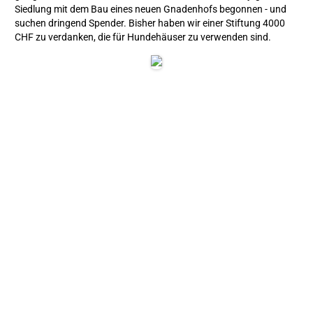
Siedlung mit dem Bau eines neuen Gnadenhofs begonnen - und
suchen dringend Spender. Bisher haben wir einer Stiftung 4000
CHF zu verdanken, die für Hundehäuser zu verwenden sind.
Die Zäune auf dem Grundstück sind bereits erstellt - helft uns mit
den Unterkünften und einem kleinen Gebäude für die Tiere.
WIR WÜNSCHEN ALLEN EIN FROHES 
OSTERFEST UND BEDANKEN UNS FÜR 
JEDWELCHE UNTERSTÜTZUNG VOR ORT 
ODER IM AUSLAND