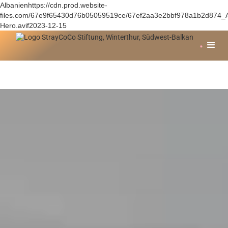
Albanienhttps://cdn.prod.website-
files.com/67e9f65430d76b05059519ce/67ef2aa3e2bbf978a1b2d874_A
Hero.avif2023-12-15