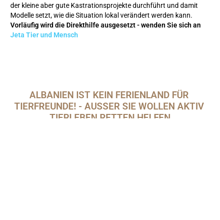
der kleine aber gute Kastrationsprojekte durchführt und damit
Modelle setzt, wie die Situation lokal verändert werden kann.
Vorläufig wird die Direkthilfe ausgesetzt - wenden Sie sich an
Jeta Tier und Mensch
ALBANIEN IST KEIN FERIENLAND FÜR 
TIERFREUNDE! - AUSSER SIE WOLLEN AKTIV 
TIERLEBEN RETTEN HELFEN
Wir stellen uns auf den Standpunkt, dass Ferien als Erholung
gedacht sind. Wer will da schon hilflose und sich selbst
überlassene Hunde sehen - ohne helfen zu können. Und Hunde
werden täglich auf dem Land und in den Städten auf den
Strassen entsorgt. Wenden Sie sich im Notfall an die Vereine
"
JETA Tier und Mensch
" oder Erza Cermjani vom Verein
"
Proqenalbania.org
" mit
Animals Need me Shkodra
sind:
- DVM Artenis Limoj in Fieri
+355688353760