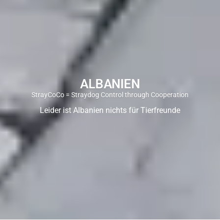
ALBANIEN
StrayCoCo = Straydog Control through Cooperation
Leider ist Albanien nichts für Tierfreunde