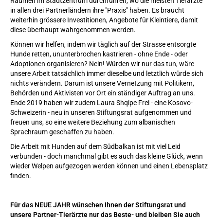
Räumen im Stadtzentrum durchführen, wo die meisten Tierärzte
in allen drei Partnerländern ihre "Praxis" haben. Es braucht
weiterhin grössere Investitionen, Angebote für Kleintiere, damit
diese überhaupt wahrgenommen werden.
Können wir helfen, indem wir täglich auf der Strasse entsorgte
Hunde retten, ununterbrochen kastrieren - ohne Ende - oder
Adoptionen organisieren? Nein! Würden wir nur das tun, wäre
unsere Arbeit tatsächlich immer dieselbe und letztlich würde sich
nichts verändern. Darum ist unsere Vernetzung mit Politikern,
Behörden und Aktivisten vor Ort ein ständiger Auftrag an uns.
Ende 2019 haben wir zudem Laura Shqipe Frei - eine Kosovo-
Schweizerin - neu in unseren Stiftungsrat aufgenommen und
freuen uns, so eine weitere Beziehung zum albanischen
Sprachraum geschaffen zu haben.
Die Arbeit mit Hunden auf dem Südbalkan ist mit viel Leid
verbunden - doch manchmal gibt es auch das kleine Glück, wenn
wieder Welpen aufgezogen werden können und einen Lebensplatz
finden.
Für das NEUE JAHR wünschen Ihnen der Stiftungsrat und
unsere Partner-Tierärzte nur das Beste- und bleiben Sie auch