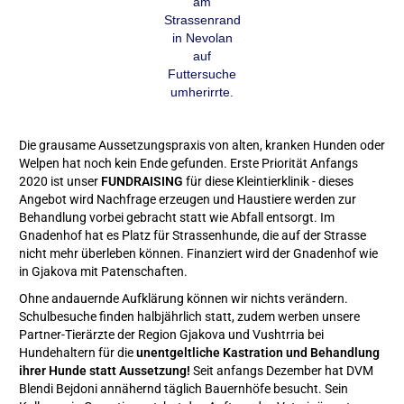
am
Strassenrand
in Nevolan
auf
Futtersuche
umherirrte.
Die grausame Aussetzungspraxis von alten, kranken Hunden oder
Welpen hat noch kein Ende gefunden. Erste Priorität Anfangs
2020 ist unser
FUNDRAISING
für diese Kleintierklinik - dieses
Angebot wird Nachfrage erzeugen und Haustiere werden zur
Behandlung vorbei gebracht statt wie Abfall entsorgt. Im
Gnadenhof hat es Platz für Strassenhunde, die auf der Strasse
nicht mehr überleben können. Finanziert wird der Gnadenhof wie
in Gjakova mit Patenschaften.
Ohne andauernde Aufklärung können wir nichts verändern.
Schulbesuche finden halbjährlich statt, zudem werben unsere
Partner-Tierärzte der Region Gjakova und Vushtrria bei
Hundehaltern für die
unentgeltliche Kastration und Behandlung
ihrer Hunde statt Aussetzung!
Seit anfangs Dezember hat DVM
Blendi Bejdoni annähernd täglich Bauernhöfe besucht. Sein